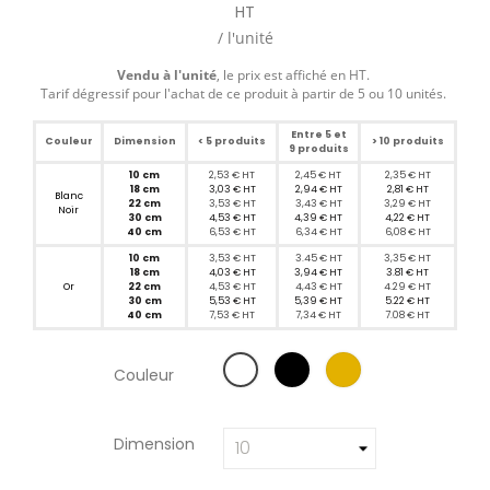
HT
/ l'unité
Vendu à l'unité
, le prix est affiché en HT.
Tarif dégressif pour l'achat de ce produit à partir de 5 ou 10 unités.
Entre 5 et
Couleur
Dimension
< 5 produits
> 10 produits
9 produits
10
cm
2,53 € HT
2,45 € HT
2,35 € HT
18
cm
3,03 € HT
2,94 € HT
2,81 € HT
Blanc
22
cm
3,53 € HT
3,43 € HT
3,29 € HT
Noir
30
cm
4,53 € HT
4,39 € HT
4,22 € HT
40
cm
6,53 € HT
6,34 € HT
6,08 € HT
10
cm
3,53 € HT
3.45 € HT
3,35 € HT
18
cm
4,03 € HT
3,94 € HT
3.81 € HT
Or
22
cm
4,53 € HT
4,43 € HT
4.29 € HT
30
cm
5,53 € HT
5,39 € HT
5.22 € HT
40
cm
7,53 € HT
7,34 € HT
7.08 € HT
Couleur
Dimension