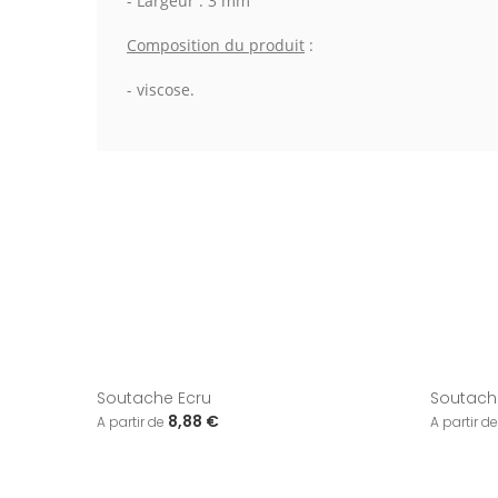
- Largeur : 3 mm
Composition du produit
:
- viscose.
Soutache Ecru
Soutache
8,88 €