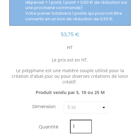
dépensé = 1 point, 1 point = 0,50 € de réduction sur
une prochaine commande)
Votre panier totalisera 1 points qui pourront être
convertis en un bon de réduction de 0,50 €.
53,75 €
HT
Le prix est en HT.
Le polyphane est une matière souple utilisé pour la
création d'abat-jour ou pour diverses créations de loisir
créatif.
Produit vendu par 5, 10 ou 25 M
Dimension
Quantité