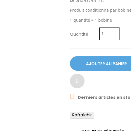
Le prix est en HT.
Produit conditionné par bobin
1 quantité = 1 bobine
Quantité
AJOUTER AU PANIER

Derniers articles en st