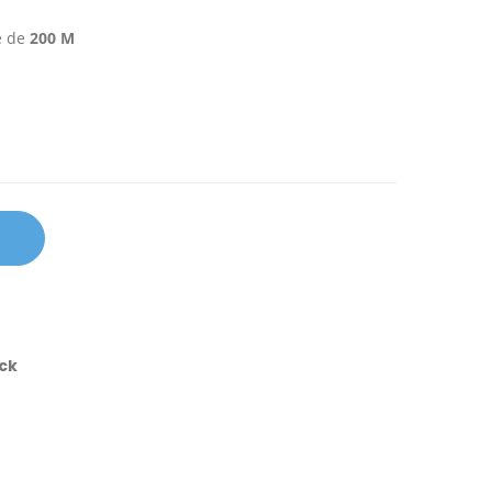
e de
200 M
ock