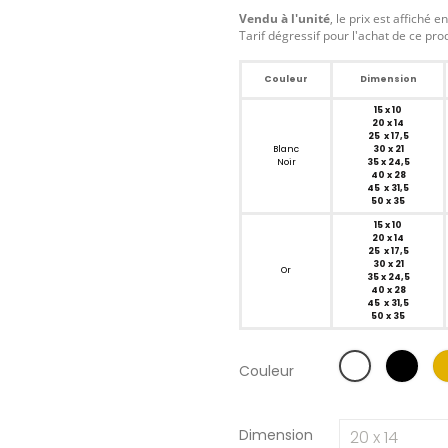
Vendu à l'unité
, le prix est affiché e
Tarif dégressif pour l'achat de ce prod
Couleur
Dimension
15 x 10
20 x 14
25 x 17,5
Blanc
30 x 21
Noir
35 x 24,5
40 x 28
45 x 31,5
50 x 35
15 x 10
20 x 14
25 x 17,5
30 x 21
Or
35 x 24,5
40 x 28
45 x 31,5
50 x 35
Couleur
Dimension