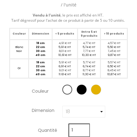
/ l'unité
Vendu à l'unité
, le prix est affiché en HT.
Tarif dégressif pour l'achat de ce produit à partir de 5 ou 10 unités.
Entre 5 et
Couleur
Dimension
< 5 produits
> 10 produits
9 produits
18
cm
4,91 € HT
4,77 € HT
4,57 € HT
Blanc
22
cm
5,91 € HT
5,74 € HT
5,50 € HT
Noir
30
cm
8,01 € HT
7,77 € HT
7,45 € HT
40
cm
10,61 € HT
10,30 € HT
9,87 € HT
18
cm
5,91 € HT
5,77 € HT
5,57 € HT
22
cm
6,91 € HT
6,74 € HT
6,50 € HT
Or
30
cm
9,01 € HT
8,77 € HT
8,45 € HT
40
cm
11.61 € HT
11,30 € HT
10,87 € HT
Couleur
Dimension
Quantité