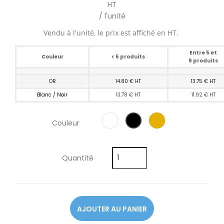
HT
/ l'unité
Vendu à l'unité, le prix est affiché en HT.
Entre 5 et
Couleur
< 5 produits
9 produits
OR
14.80 € HT
13.75 € HT
Blanc / Noir
13.78 € HT
11.92 € HT
Couleur
Quantité
AJOUTER AU PANIER