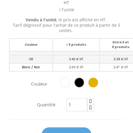
HT
/ l'unité
Vendu à l'unité
, le prix est affiché en HT.
Tarif dégressif pour l'achat de ce produit à partir de 5
unités.
Entre 5 et
Couleur
< 5 produits
9 produits
OR
3.40 € HT
3.28 € HT
Blanc / Noir
2.60 € HT
2.47 € HT
Couleur
Quantité