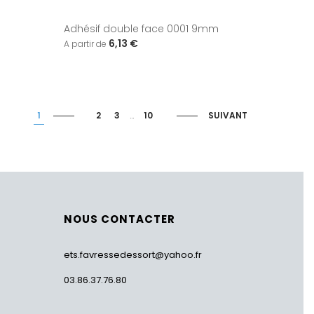
Adhésif double face 0001 9mm
6,13 €
1
2
3
…
10
SUIVANT
NOUS CONTACTER
ets.favressedessort@yahoo.fr
03.86.37.76.80