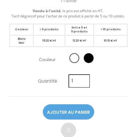
/ l'unité
Vendu à l'unité
, le prix est affiché en HT.
Tarif dégressif pour l'achat de ce produit à partir de 5 ou 10 unités.
Entre 5 et
Couleur
< 5 produits
> 10 produits
9 produits
Blanc
15.20 € HT
12.20 € HT
10.10 € HT
Noir
Couleur
Quantité
AJOUTER AU PANIER