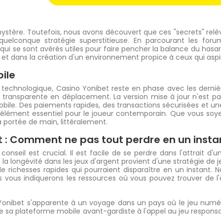
stère. Toutefois, nous avons découvert que ces "secrets" relè
uelconque stratégie superstitieuse. En parcourant les foru
i se sont avérés utiles pour faire pencher la balance du hasard
et dans la création d'un environnement propice à ceux qui aspire
ile
hnologique, Casino Yonibet reste en phase avec les dernières
eu transparente en déplacement. La version mise à jour n'est
bile. Des paiements rapides, des transactions sécurisées et une
 élément essentiel pour le joueur contemporain. Que vous soy
à portée de main, littéralement.
 : Comment ne pas tout perdre en un insta
onseil est crucial. Il est facile de se perdre dans l'attrait d'
e la longévité dans les jeux d'argent provient d'une stratégie d
 richesses rapides qui pourraient disparaître en un instant.
s vous indiquerons les ressources où vous pouvez trouver de l
Yonibet s'apparente à un voyage dans un pays où le jeu numé
e sa plateforme mobile avant-gardiste à l'appel au jeu responsa