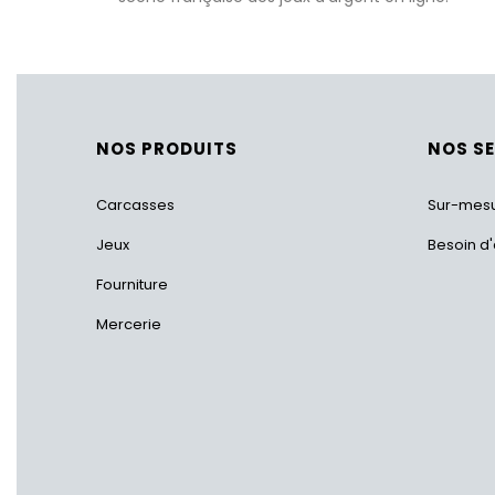
NOS PRODUITS
NOS S
Carcasses
Sur-mes
Jeux
Besoin d'
Fourniture
Mercerie