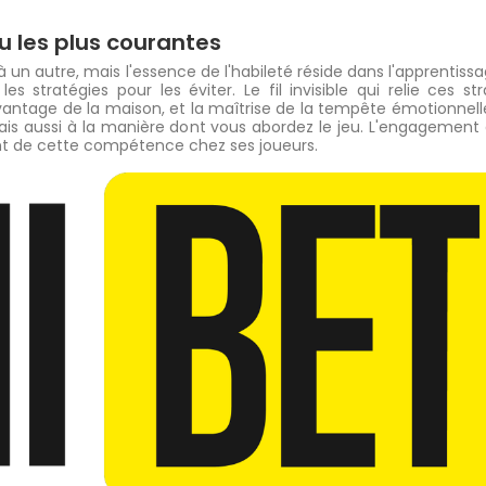
u les plus courantes
un autre, mais l'essence de l'habileté réside dans l'apprentissag
es stratégies pour les éviter. Le fil invisible qui relie ces st
vantage de la maison, et la maîtrise de la tempête émotionnelle 
ais aussi à la manière dont vous abordez le jeu. L'engagement
nt de cette compétence chez ses joueurs.