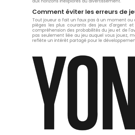
aux horizons inexplorés du divertissement.
Comment éviter les erreurs de je
Tout joueur a fait un faux pas à un moment ou à 
pièges les plus courants des jeux d'argent et l
compréhension des probabilités du jeu et de l'a
pas seulement liée au jeu auquel vous jouez, m
reflète un intérêt partagé pour le développeme