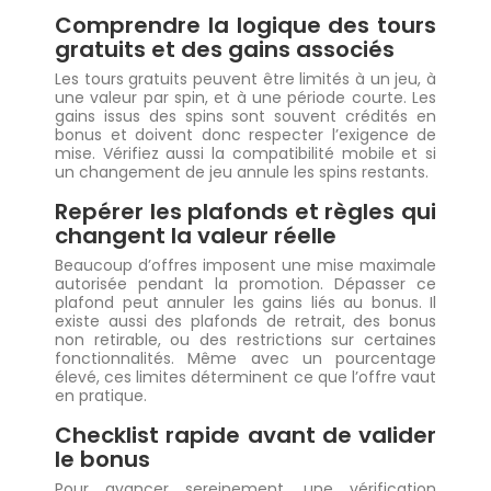
Comprendre la logique des tours
gratuits et des gains associés
Les tours gratuits peuvent être limités à un jeu, à
une valeur par spin, et à une période courte. Les
gains issus des spins sont souvent crédités en
bonus et doivent donc respecter l’exigence de
mise. Vérifiez aussi la compatibilité mobile et si
un changement de jeu annule les spins restants.
Repérer les plafonds et règles qui
changent la valeur réelle
Beaucoup d’offres imposent une mise maximale
autorisée pendant la promotion. Dépasser ce
plafond peut annuler les gains liés au bonus. Il
existe aussi des plafonds de retrait, des bonus
non retirable, ou des restrictions sur certaines
fonctionnalités. Même avec un pourcentage
élevé, ces limites déterminent ce que l’offre vaut
en pratique.
Checklist rapide avant de valider
le bonus
Pour avancer sereinement, une vérification