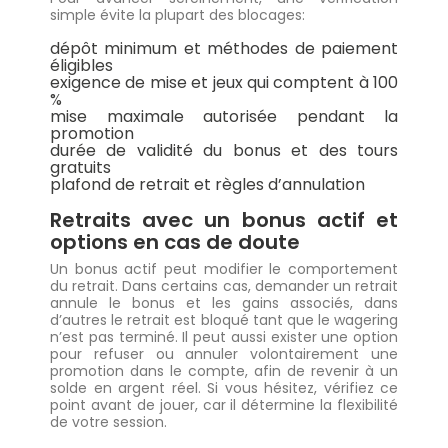
simple évite la plupart des blocages:
dépôt minimum et méthodes de paiement
éligibles
exigence de mise et jeux qui comptent à 100
%
mise maximale autorisée pendant la
promotion
durée de validité du bonus et des tours
gratuits
plafond de retrait et règles d’annulation
Retraits avec un bonus actif et
options en cas de doute
Un bonus actif peut modifier le comportement
du retrait. Dans certains cas, demander un retrait
annule le bonus et les gains associés, dans
d’autres le retrait est bloqué tant que le wagering
n’est pas terminé. Il peut aussi exister une option
pour refuser ou annuler volontairement une
promotion dans le compte, afin de revenir à un
solde en argent réel. Si vous hésitez, vérifiez ce
point avant de jouer, car il détermine la flexibilité
de votre session.