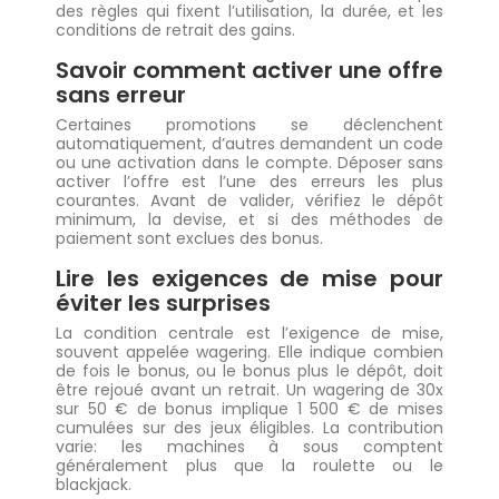
des règles qui fixent l’utilisation, la durée, et les
conditions de retrait des gains.
Savoir comment activer une offre
sans erreur
Certaines promotions se déclenchent
automatiquement, d’autres demandent un code
ou une activation dans le compte. Déposer sans
activer l’offre est l’une des erreurs les plus
courantes. Avant de valider, vérifiez le dépôt
minimum, la devise, et si des méthodes de
paiement sont exclues des bonus.
Lire les exigences de mise pour
éviter les surprises
La condition centrale est l’exigence de mise,
souvent appelée wagering. Elle indique combien
de fois le bonus, ou le bonus plus le dépôt, doit
être rejoué avant un retrait. Un wagering de 30x
sur 50 € de bonus implique 1 500 € de mises
cumulées sur des jeux éligibles. La contribution
varie: les machines à sous comptent
généralement plus que la roulette ou le
blackjack.