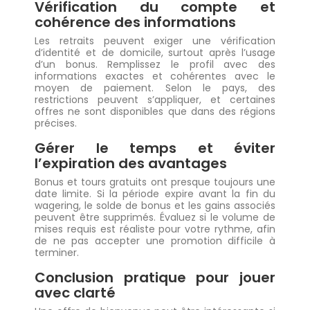
Vérification du compte et
cohérence des informations
Les retraits peuvent exiger une vérification
d’identité et de domicile, surtout après l’usage
d’un bonus. Remplissez le profil avec des
informations exactes et cohérentes avec le
moyen de paiement. Selon le pays, des
restrictions peuvent s’appliquer, et certaines
offres ne sont disponibles que dans des régions
précises.
Gérer le temps et éviter
l’expiration des avantages
Bonus et tours gratuits ont presque toujours une
date limite. Si la période expire avant la fin du
wagering, le solde de bonus et les gains associés
peuvent être supprimés. Évaluez si le volume de
mises requis est réaliste pour votre rythme, afin
de ne pas accepter une promotion difficile à
terminer.
Conclusion pratique pour jouer
avec clarté