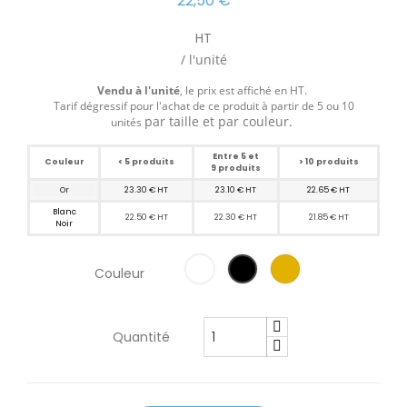
22,50 €
HT
/ l'unité
Vendu à l'unité
, le prix est affiché en HT.
Tarif dégressif pour l'achat de ce produit à partir de 5 ou 10
par taille et par couleur
.
unités
Entre 5 et
Couleur
< 5 produits
> 10 produits
9 produits
Or
23.30 € HT
23.10 € HT
22.65 € HT
Blanc
22.50 € HT
22.30 € HT
21.85 € HT
Noir
Couleur
Quantité