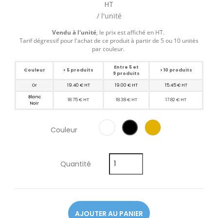
HT
/ l'unité
Vendu à l'unité
, le prix est affiché en HT.
Tarif dégressif pour l'achat de ce produit à partir de 5 ou 10 unités
par couleur.
Entre 5 et
Couleur
< 5 produits
> 10 produits
9 produits
Or
19.40 € HT
19.00 € HT
15.45 € HT
Blanc
18.75 € HT
18.38 € HT
17.82 € HT
Noir
Couleur
Quantité
AJOUTER AU PANIER