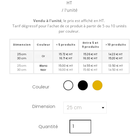
HT
/ l'unité
Vendu à l'unité
, le prix est affiché en HT.
Tarif dégressif pour l'achat de ce produit à partir de 5 ou 10 unités
par couleur.
Entre 5 et
Dimension
Couleur
< 5 produits
> 10 produits
9 produits
25 cm
15.72 € HT
15.26 € HT
14.23 € HT
Or
30 cm
16.71 € HT
16.30 € HT
15.20 € HT
25 cm
Blanc
15.00 € HT
14.55 € HT
13.50 € HT
30 cm
Noir
16.00 € HT
15.60 € HT
14.50 € HT
Couleur
Dimension
Quantité