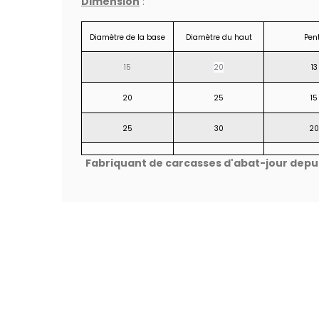
Dimension
:
Diamètre de la base
Diamètre du haut
Pen
15
20
13
20
25
15
25
30
20
Fabriquant de carcasses d'abat-jour depuis