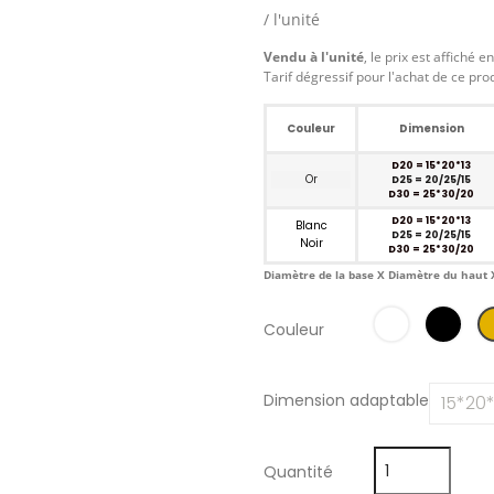
/ l'unité
Vendu à l'unité
, le prix est affiché e
Tarif dégressif pour l'achat de ce pro
Couleur
Dimension
D20 = 15*20*13
Or
D25 = 20/25/15
D30 = 25*30/20
D20 = 15*20*13
Blanc
D25 = 20/25/15
Noir
D30 = 25*30/20
Diamètre de la base X Diamètre du haut 
Couleur
Dimension adaptable
Quantité