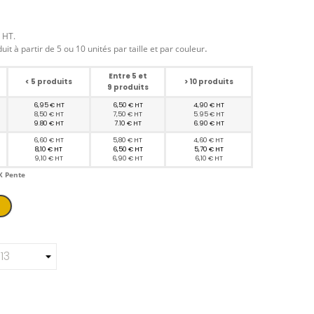
n HT.
.
duit à partir de 5 ou 10 unités
par taille et par couleur
Entre 5 et
< 5 produits
> 10 produits
9 produits
6,95 € HT
6,50 € HT
4,90 € HT
8,50 € HT
7,50 € HT
5.95 € HT
9.80 € HT
7.10 € HT
6.90 € HT
6,60 € HT
5,80 € HT
4,60 € HT
8,10 € HT
6,50 € HT
5,70 € HT
9,10 € HT
6,90 € HT
6,10 € HT
X Pente