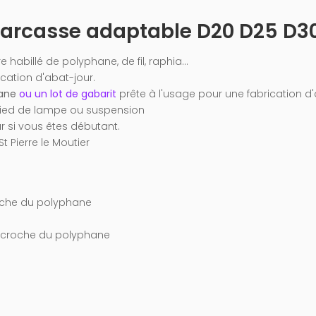
Carcasse adaptable D20 D25 D3
 habillé de polyphane, de fil, raphia...
ication d'abat-jour.
ane
ou un lot de gabarit
prête à l'usage pour une fabrication d
 Pied de lampe ou suspension
r si vous êtes débutant.
t Pierre le Moutier
oche du polyphane
ccroche du polyphane