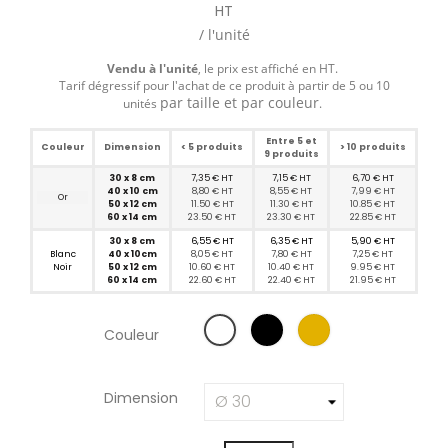
HT
/ l'unité
Vendu à l'unité
, le prix est affiché en HT.
Tarif dégressif pour l'achat de ce produit à partir de 5 ou 10
par taille et par couleur
unités
.
Entre 5 et
Couleur
Dimension
< 5 produits
> 10 produits
9 produits
30 x 8 cm
7,35 € HT
7,15 € HT
6,70 € HT
40 x 10 cm
8,80 € HT
8,55 € HT
7,99 € HT
Or
50 x 12 cm
11.50
€ HT
11.30
€ HT
10.85
€ HT
60 x 14 cm
23.50 € HT
23.30
€ HT
22.85
€ HT
30 x 8 cm
6,55 € HT
6,35 € HT
5,90 € HT
Blanc
40 x 10cm
8,05 € HT
7,80 € HT
7,25 € HT
Noir
50 x 12 cm
10.60
€ HT
10.40
€ HT
9.95
€ HT
60 x 14 cm
22.60
€ HT
22.40
€ HT
21.95
€ HT
Couleur
Dimension