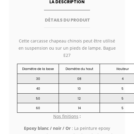
LA DESCRIPTION
DÉTAILS DU PRODUIT
Cette carcasse chapeau chinois peut être utilisé
en suspension ou sur un pieds de lampe. Bague
E27
Diamètre de la base
Diamètre du haut
Hauteur
30
08
4
40
10
5
50
12
5
60
14
5
Nos finitions
:
Epoxy blanc / noir / Or
: La peinture epoxy