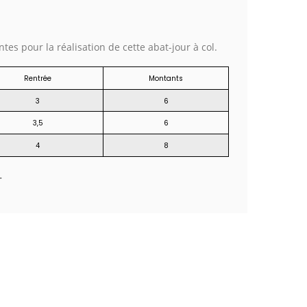
tes pour la réalisation de cette abat-jour à col.
Rentrée
Montants
3
6
3,5
6
4
8
.