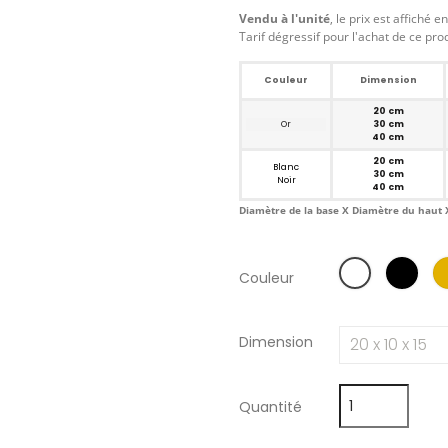
Vendu à l'unité
, le prix est affiché e
Tarif dégressif pour l'achat de ce pro
Couleur
Dimension
20 cm
Or
30 cm
40 cm
20 cm
Blanc
30 cm
Noir
40 cm
Diamètre de la base X Diamètre du haut 
Couleur
Dimension
Quantité