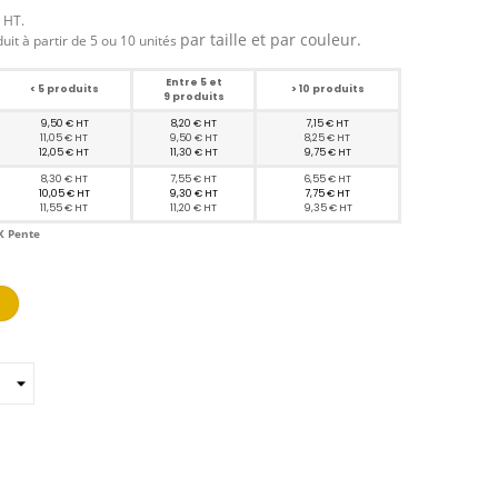
n HT.
par taille et par couleur
.
duit à partir de 5 ou 10 unités
Entre 5 et
< 5 produits
> 10 produits
9 produits
9,50 € HT
8,20 € HT
7,15 € HT
11,05 € HT
9,50 € HT
8,25 € HT
12,05 € HT
11,30 € HT
9,75 € HT
8,30 € HT
7,55 € HT
6,55 € HT
10,05 € HT
9,30 € HT
7,75 € HT
11,55 € HT
11,20 € HT
9,35 € HT
X Pente