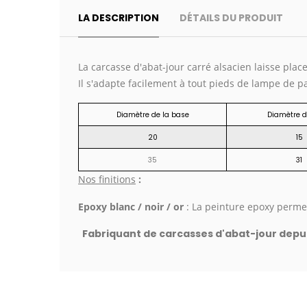
LA DESCRIPTION
DÉTAILS DU PRODUIT
La carcasse d'abat-jour carré alsacien laisse place
Il s'adapte facilement à tout pieds de lampe de pa
Diamètre de la base
Diamètre 
20
15
35
31
Nos finitions
:
Epoxy blanc / noir / or
: La peinture epoxy permet
Fabriquant de carcasses d'abat-jour depui