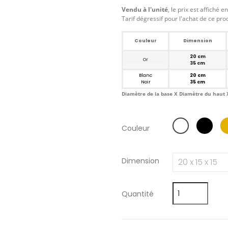
Vendu à l'unité
, le prix est affiché e
Tarif dégressif pour l'achat de ce pro
Couleur
Dimension
20 cm
Or
35 cm
Blanc
20 cm
Noir
35 cm
Diamètre de la base X Diamètre du haut
Couleur
Dimension
Quantité