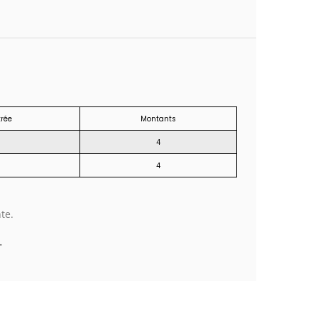
rée
Montants
4
4
te.
.