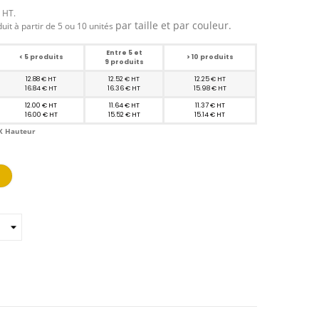
n HT.
par taille et par couleur.
duit à partir de 5 ou 10 unités
Entre 5 et
< 5 produits
> 10 produits
9 produits
12.88 € HT
12.52 € HT
12.25 € HT
16.84 € HT
16.36 € HT
15.98 € HT
12.00 € HT
11.64 € HT
11.37 € HT
16.00 € HT
15.52 € HT
15.14 € HT
 X Hauteur