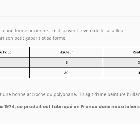
 à une forme ancienne. Il est souvent revêtu de tissu à fleurs.
rt son petit gabarit et sa forme.
du haut
Hauteur
Rent
15
3
30
4
 une bonne accroche du polyphane. Il s'agit d'une peinture brillan
s 1974,
c
e produit est fabriqué en France dans nos ateliers