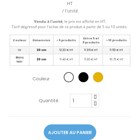
HT
/ l'unité
Vendu à l'unité
, le prix est affiché en HT.
Tarif dégressif pour l'achat de ce produit à partir de 5 ou 10 unités.
Entre 5 et
Couleur
Dimension
< 5 produits
> 10 produits
9 produits
Or
20 cm
12.20 € HT
11.95 € HT
11.50 € HT
Blanc
20 cm
11.40 € HT
11.20 € HT
10.72 € HT
Noir
Couleur
Quantité
AJOUTER AU PANIER